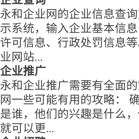
永和企业网的企业信息查询
示系统，输入企业基本信息
许可信息、行政处罚信息等
业网站...
企业推广
永和企业推广需要有全面的
网一些可能有用的攻略： 
是谁，他们的兴趣是什么，
就可以更...