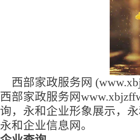
西部家政服务网 (www.xbjzff
西部家政服务网www.xbjz
询，永和企业形象展示，永
永和企业信息网。
企业查询