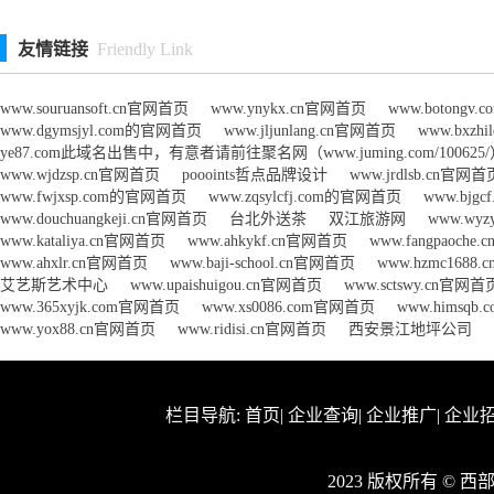
友情链接
Friendly Link
www.souruansoft.cn官网首页
www.ynykx.cn官网首页
www.botongv
www.dgymsjyl.com的官网首页
www.jljunlang.cn官网首页
www.bxzh
ye87.com此域名出售中，有意者请前往聚名网（www.juming.com/100
www.wjdzsp.cn官网首页
poooints哲点品牌设计
www.jrdlsb.cn官网首
www.fwjxsp.com的官网首页
www.zqsylcfj.com的官网首页
www.bjg
www.douchuangkeji.cn官网首页
台北外送茶
双江旅游网
www.wy
www.kataliya.cn官网首页
www.ahkykf.cn官网首页
www.fangpaoch
www.ahxlr.cn官网首页
www.baji-school.cn官网首页
www.hzmc1688
艾艺斯艺术中心
www.upaishuigou.cn官网首页
www.sctswy.cn官网首
www.365xyjk.com官网首页
www.xs0086.com官网首页
www.himsqb
www.yox88.cn官网首页
www.ridisi.cn官网首页
西安景江地坪公司
栏目导航:
首页
|
企业查询
|
企业推广
|
企业
2023 版权所有 ©