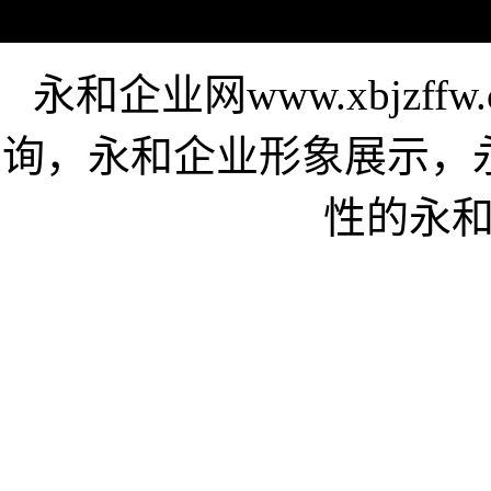
永和企业网www.xbjzf
询，永和企业形象展示，
性的永